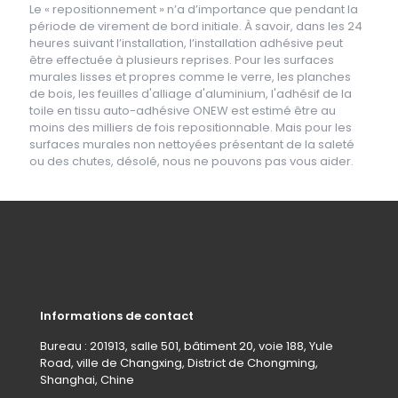
Le « repositionnement » n’a d’importance que pendant la
période de virement de bord initiale. À savoir, dans les 24
heures suivant l’installation, l’installation adhésive peut
être effectuée à plusieurs reprises. Pour les surfaces
murales lisses et propres comme le verre, les planches
de bois, les feuilles d'alliage d'aluminium, l'adhésif de la
toile en tissu auto-adhésive ONEW est estimé être au
moins des milliers de fois repositionnable. Mais pour les
surfaces murales non nettoyées présentant de la saleté
ou des chutes, désolé, nous ne pouvons pas vous aider.
Informations de contact
Bureau : 201913, salle 501, bâtiment 20, voie 188, Yule
Road, ville de Changxing, District de Chongming,
Shanghai, Chine