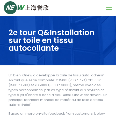
2e tour Q&Installation
sur toile en tissu
autocollante
Eh bien, Onew a développé la toile de tissu auto-adhésif
en tant que série complète: YD5001 (75D * 75D), YD5002
(150D * 150D) et YD5003 (300D * 300D), même avec des
types personnalisés, par ex. type résistant aux rayures et
type à jet d'encre à base d'eau. Ainsi, OneW est devenu un
principal fabricant mondial de matériau de toile de tissu
auto-adhésif.
Based on more on-site feedback from customers, below