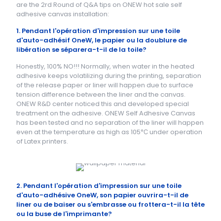
are the 2rd Round of Q&A tips on ONEW hot sale self
adhesive canvas installation:
1. Pendant l'opération d'impression sur une toile
d'auto-adhésif OneW, le papier ou la doublure de
libération se séparera-t-il de la toile?
Honestly, 100% NO!!! Normally, when water in the heated
adhesive keeps volatilizing during the printing, separation
of the release paper or liner will happen due to surface
tension difference between the liner and the canvas.
ONEW R&D center noticed this and developed special
treatment on the adhesive. ONEW Self Adhesive Canvas
has been tested and no separation of the liner will happen
even at the temperature as high as 105℃ under operation
of Latex printers.
2. Pendant l'opération d'impression sur une toile
d'auto-adhésive OneW, son papier ouvrira-t-il de
liner ou de baiser ou s'embrasse ou frottera-t-il la tête
ou la buse de l'imprimante?