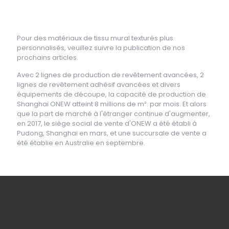
Pour des matériaux de tissu mural texturés plus
personnalisés, veuillez suivre la publication de nos
prochains articles.
Avec 2 lignes de production de revêtement avancées, 2
lignes de revêtement adhésif avancées et divers
équipements de découpe, la capacité de production de
Shanghai ONEW atteint 8 millions de m². par mois. Et alors
que la part de marché à l'étranger continue d'augmenter,
en 2017, le siège social de vente d'ONEW a été établi à
Pudong, Shanghai en mars, et une succursale de vente a
été établie en Australie en septembre.