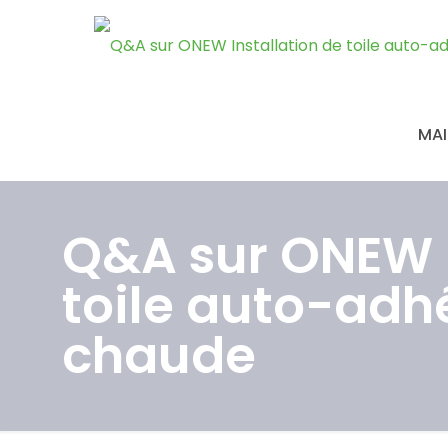
MA
Q&A sur ONEW I
toile auto-adh
chaude