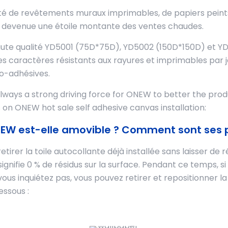
été de revêtements muraux imprimables, de papiers peint
 devenue une étoile montante des ventes chaudes.
aute qualité YD5001 (75D*75D), YD5002 (150D*150D) et Y
ractères résistants aux rayures et imprimables par jet 
to-adhésives.
ays a strong driving force for ONEW to better the produ
on ONEW hot sale self adhesive canvas installation:
 ONEW est-elle amovible ? Comment sont ses 
retirer la toile autocollante déjà installée sans laisser de
ignifie 0 % de résidus sur la surface. Pendant ce temps, si
vous inquiétez pas, vous pouvez retirer et repositionner l
essous :