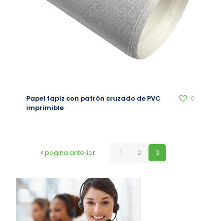
Papel tapiz con patrón cruzado de PVC
0
imprimible
pagina anterior
1
2
3