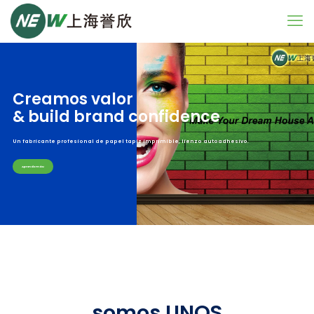
Creamos valor
& build brand confidence
Un fabricante profesional de papel tapiz imprimible, lienzo autoadhesivo.
Aprende más
somos UNOS