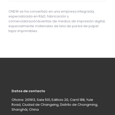
ONEW se ha convertido en una empresa integrada,
especializada en R&D, fabricación y
comercialización&ventas de medios de impresión digital,
especialmente materiales de tela de pared de papel
tapiz imprimibles.
Datos de contacto
Oficina: 201913, Sala 501, Edificio 20, Carril 188, Yule
Road, Ciudad de Changxing, Distrito de Chongming,
Shanghái, China