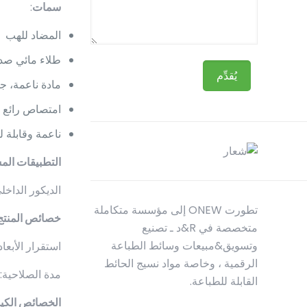
سمات
:
المضاد للهب
طلاء مائي صديق
مادة ناعمة، جو
امتصاص رائع 
ناعمة وقابلة 
التطبيقات الم
الديكور الداخل
تطورت ONEW إلى مؤسسة متكاملة
خصائص المنتج
متخصصة في R&د ـ تصنيع
وتسويق&مبيعات وسائط الطباعة
استقرار الأبعاد: .10.1
الرقمية ، وخاصة مواد نسيج الحائط
مدة الصلاحية: 5 سنوات
القابلة للطباعة.
الخصائص الكيم