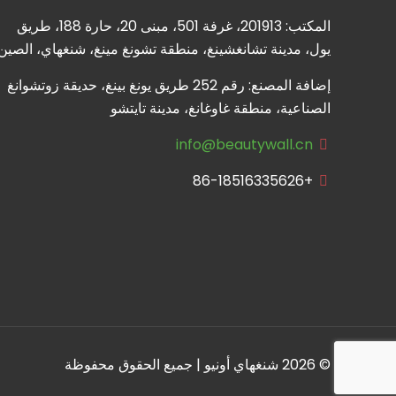
المكتب: 201913، غرفة 501، مبنى 20، حارة 188، طريق
يول، مدينة تشانغشينغ، منطقة تشونغ مينغ، شنغهاي، الصين
إضافة المصنع: رقم 252 طريق يونغ بينغ، حديقة زوتشوانغ
الصناعية، منطقة غاوغانغ، مدينة تايتشو
info@beautywall.cn
+86-18516335626
© 2026 شنغهاي أونيو | جميع الحقوق محفوظة