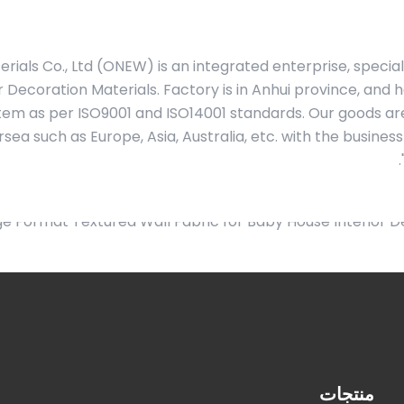
ials Co., Ltd (ONEW) is an integrated enterprise, special
 Decoration Materials. Factory is in Anhui province, and
em as per ISO9001 and ISO14001 standards. Our goods are
a such as Europe, Asia, Australia, etc. with the business 
"
منتجات