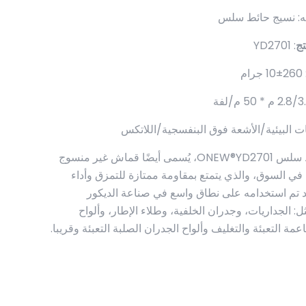
: نسيج حائط سلس
ج
: YD2701
260 جرام
بات البيئية/الأشعة فوق البنفسجية/اللاتكس
نسيج حائط سلس ONEW®YD2701، يُسمى أيضًا قماش غير منسوج
في السوق، والذي يتمتع بمقاومة ممتازة للتمزق وأداء
قد تم استخدامه على نطاق واسع في صناعة الديكور
ل: الجداريات، وجدران الخلفية، وطلاء الإطار، وألواح
اعمة التعبئة والتغليف وألواح الجدران الصلبة التعبئة وقريبا.