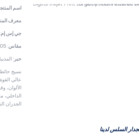
اسم المنتج
ه
معرف المنت
جي إس إم
: ±10
مقاس
: 2.8/3.05 م * 50 م/لفة
حبر
: المذي
عالي القوة 
الألوان، و
الداخلي، مث
الجدران الن
دار السلس لدينا