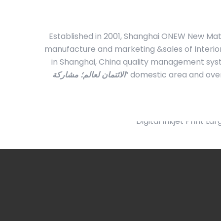
Established in 2001, Shanghai ONEW New Mater
manufacture and marketing &sales of Interior
in Shanghai, China quality management syst
domestic area and overse
الائتمان لعالم؛ مشاركة