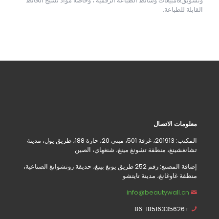
وتسويق&مبيعات وسائط الطباعة الرقمية ، وخاصة مواد نسيج الحائط
القابلة للطباعة.
معلومات الاتصال
المكتب: 201913، غرفة 501، مبنى 20، حارة 188، طريق يول، مدينة
تشانغشينغ، منطقة تشونغ مينغ، شنغهاي، الصين
إضافة المصنع: رقم 252 طريق يونغ بينغ، حديقة زوتشوانغ الصناعية،
منطقة غاوغانغ، مدينة تايتشو
info@beautywall.cn
+86-18516335626