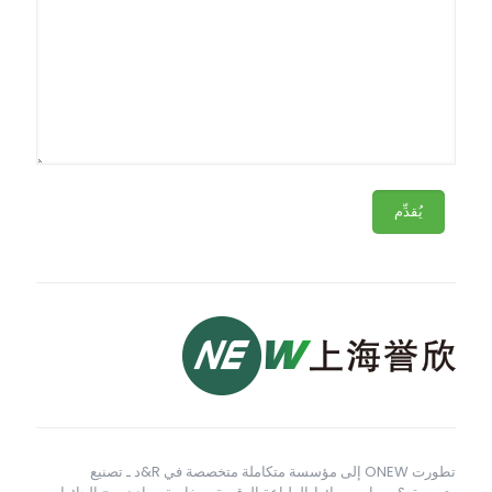
تطورت ONEW إلى مؤسسة متكاملة متخصصة في R&د ـ تصنيع