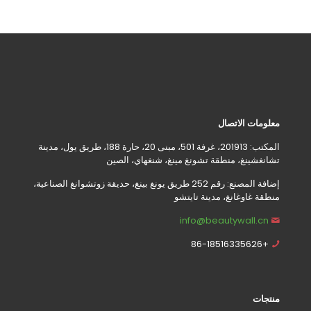
معلومات الاتصال
المكتب: 201913، غرفة 501، مبنى 20، حارة 188، طريق يول، مدينة
تشانغشينغ، منطقة تشونغ مينغ، شنغهاي، الصين
إضافة المصنع: رقم 252 طريق يونغ بينغ، حديقة زوتشوانغ الصناعية،
منطقة غاوغانغ، مدينة تايتشو
info@beautywall.cn
+86-18516335626
منتجات