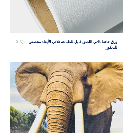
ورق حائط ذاتي اللصق قابل للطباعة ثلاثي الأبعاد مخصص
0
للديكور