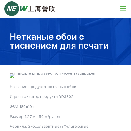
Нетканые обои с
тиснением для печати
Название продукта: нетканые обои
Идентификатор продукта: YD3302
GSM: 180±10 г
Размер: 1,27 м * 50 м/рулон
Чернила: Экосольвентные/УФ/латексные