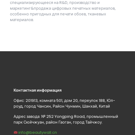
специализирующееся на R&D, производство и
маркетинг&продажа цифровых печатных материалов,
особенно пригодных для печати обоев, тканевых
материалов.
Контактная информация
Офис: 201913, комната 501, дом 20, переулок 188, Юл-
роуд, город Чансин, Район Чунмин, Шанхай, Китай
Адрес завода: № 252 Yongping Road, промышленный
парк Сюйчжуан, район Гаоган, город Тайчжоу.
info@beautywall.cn