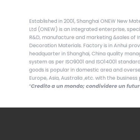
Established in 2001, Shanghai ONEW New Mater
Ltd (ONEW) is an integrated enterprise, speci
R&D, manufacture and marketing &sales of In
Decoration Materials. Factory is in Anhui pro
headquarter in Shanghai, China quality ma
system as per ISO9001 and ISO14001 standard
goods is popular in domestic area and overs
Europe, Asia, Australia ,etc. with the business
“
Credito a un mondo; condividere un futu