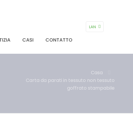
LAN
IZIA
CASI
CONTATTO
Casa
Carta da parati in tessuto non tessuto
goffrato stampabile