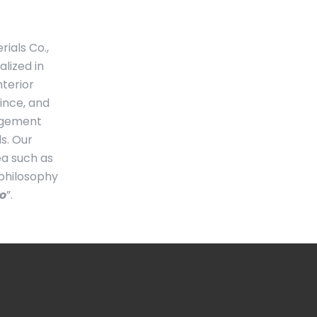
ials Co.,
alized in
terior
vince, and
nagement
s. Our
ea such as
 philosophy
ro
”.