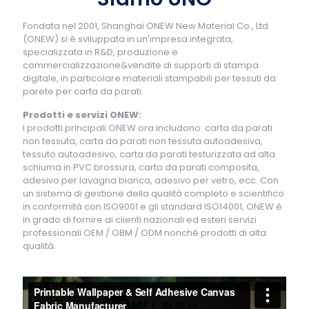
Fondata nel 2001, Shanghai ONEW New Material Co., Ltd
(ONEW) si è sviluppata in un'impresa integrata,
specializzata in R&D, produzione e
commercializzazione&vendite di supporti di stampa
digitale, in particolare materiali stampabili per tessuti da
parete per carta da parati.
Prodotti e servizi ONEW:
I prodotti principali ONEW ora includono: carta da parati
non tessuta, carta da parati non tessuta autoadesiva,
tessuto autoadesivo, carta da parati testurizzata ad alta
schiuma in PVC brossura, carta da parati composita,
adesivo per lavagna bianca, adesivo per vetro, ecc. Con
un sistema di gestione della qualità completo e scientifico
in conformità con ISO9001 e gli standard ISO14001, ONEW è
in grado di fornire ai clienti nazionali ed esteri servizi
professionali OEM / OBM / ODM nonché prodotti di alta
qualità.