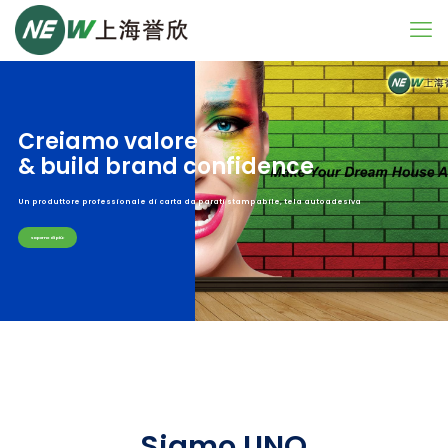
Creiamo valore
& build brand confidence
Un produttore professionale di carta da parati stampabile, tela autoadesiva
Saperne di più
Siamo UNO