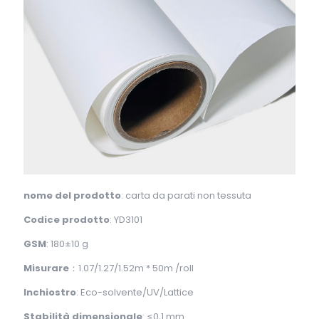
nome del prodotto
: carta da parati non tessuta
Codice prodotto
: YD3101
GSM
: 180±10 g
Misurare
：1.07/1.27/1.52m * 50m /roll
Inchiostro
: Eco-solvente/UV/Lattice
Stabilità dimensionale
: ≤0,1 mm