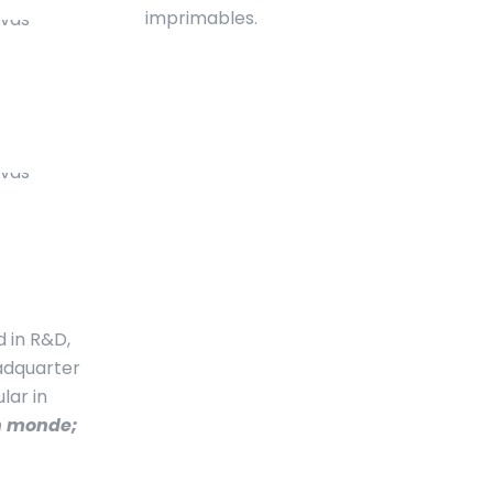
imprimables.
d in R&D,
eadquarter
lar in
n monde;