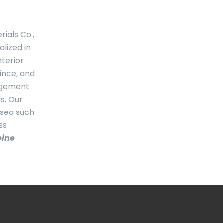
ials Co.,
alized in
terior
vince, and
nagement
s. Our
rsea such
ss
eine