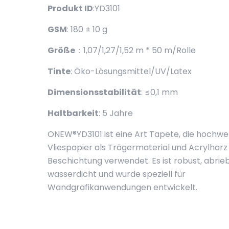
Produkt ID
:YD3101
GSM
: 180 ± 10 g
Größe
：1,07/1,27/1,52 m * 50 m/Rolle
Tinte
: Öko-Lösungsmittel/UV/Latex
Dimensionsstabilität
: ≤0,1 mm
Haltbarkeit
: 5 Jahre
ONEW®YD3101 ist eine Art Tapete, die hochwe
Vliespapier als Trägermaterial und Acrylharz 
Beschichtung verwendet. Es ist robust, abrie
wasserdicht und wurde speziell für
Wandgrafikanwendungen entwickelt.